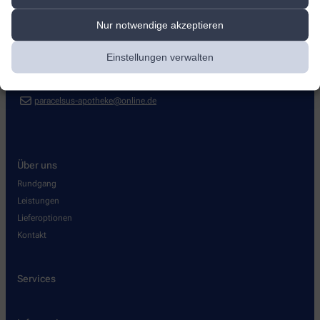
Paracelsus-Apotheke
Nur notwendige akzeptieren
Brandenburger Straße 55
,
16798
Fürstenberg
+49-330934000
Einstellungen verwalten
+49-3309340040
paracelsus-apotheke@online.de
Über uns
Rundgang
Leistungen
Lieferoptionen
Kontakt
Services