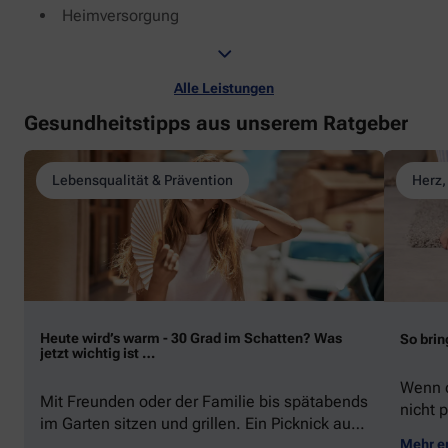
Heimversorgung
Alle Leistungen
Gesundheitstipps aus unserem Ratgeber
Lebensqualität & Prävention
Herz,
Heute wird’s warm - 30 Grad im Schatten? Was
So brin
jetzt wichtig ist …
Wenn d
Mit Freunden oder der Familie bis spätabends
nicht p
im Garten sitzen und grillen. Ein Picknick auf
zeigen
der Stadtparkwiese. Mit dem Paddelboot über
Mehr e