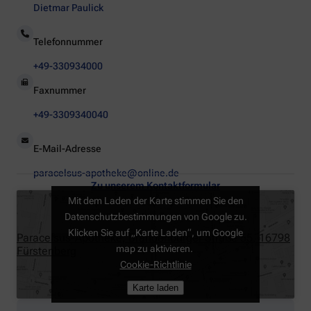
Dietmar Paulick
Telefonnummer
+49-330934000
Faxnummer
+49-3309340040
E-Mail-Adresse
paracelsus-apotheke@online.de
Zu unserem Kontaktformular
Mit dem Laden der Karte stimmen Sie den
Datenschutzbestimmungen von Google zu.
Klicken Sie auf „Karte Laden“, um Google
Paracelsus-Apotheke, Brandenburger Straße 55, 16798
map zu aktivieren.
Fürstenberg
Cookie-Richtlinie
Karte laden