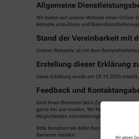
Allgemeine Dienstleistungsb
Wir bieten auf unserer Website einen Online-S
Rezepte einzulösen und Botendienstlieferunge
Stand der Vereinbarkeit mit d
Unsere Webseite ist mit dem Barrierefreiheits
Erstellung dieser Erklärung zu
Diese Erklärung wurde am 28.10.2025 erstellt.
Feedback und Kontaktangab
Sind Ihnen Barrieren beim Zugang zu Inhalten
gerne bei uns melden. Wir freuen uns auf Ihr
Möglichkeiten schnellstmöglich zu beheben. Bit
Bitte benutzen sie dafür das vorgesehene Kon
Barrieren melden:
Wir setzen Coo