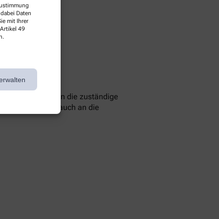
 Zustimmung
 dabei Daten
e mit Ihrer
Artikel 49
n.
erwalten
 können Sie sich an die zuständige
 Sie können sich auch an die