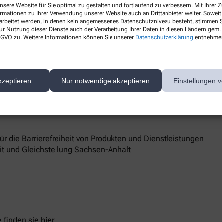
nsere Website für Sie optimal zu gestalten und fortlaufend zu verbessern. Mit Ihrer
ormationen zu Ihrer Verwendung unserer Website auch an Drittanbieter weiter. Soweit
rarbeitet werden, in denen kein angemessenes Datenschutzniveau besteht, stimmen Si
ur Nutzung dieser Dienste auch der Verarbeitung Ihrer Daten in diesen Ländern gem. 
 DSGVO zu. Weitere Informationen können Sie unserer
Datenschutzerklärung
entnehme
16798 Fürstenberg
d Marktüberwachungsbehörde
kzeptieren
Nur notwendige akzeptieren
Einstellungen v
 Barrierefreiheit keine zufriedenstellenden Antworten erhalten,
sstelle unterstützt Sie dabei, ihre Rechte geltend zu machen.
 die Barrierefreiheit von Produkten und Dienstleistungen
eit und Gleichstellung Sachsen-Anhalt
 finden sie
hier
.