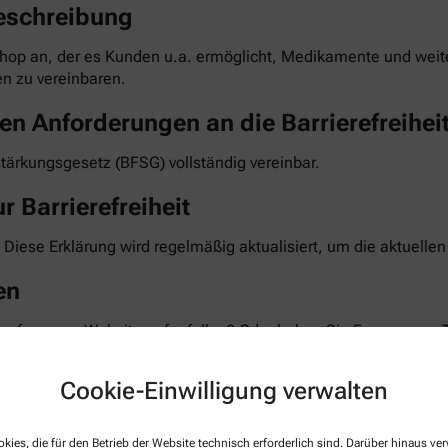
eschreibung
hop an, der es Kunden u.a. ermöglicht, Medikamente und weiter
n zu vereinbaren.
en Anforderungen an die Barrierefreihei
stärkungsgesetz (BFSG) vollständig vereinbar.
r Barrierefreiheit
 Diese Erklärung wird regelmäßig aktualisiert, um die aktuelle
en
 auf unserer Website aufgefallen? Oder haben Sie Fragen zum 
 Feedback und bemühen uns, die gemeldeten Barrieren im Rahm
te teilen Sie uns mit, auf welcher Seite und bei welcher Funkt
Cookie-Einwilligung verwalten
taktformular auf unserer Website. Sie können uns auch über 
kies, die für den Betrieb der Website technisch erforderlich sind. Darüber hinaus v