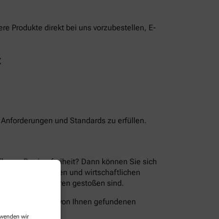
e Produkte direkt bei uns vorzubestellen, E-
t
n Anforderungen und Standards zu erfüllen.
Thema Barrierefreiheit? Dann können Sie sich
en der technischen und wirtschaftlichen
ion Sie auf Barrieren gestoßen sind.
folgende Wege die von Ihnen gefundenen
erwenden wir