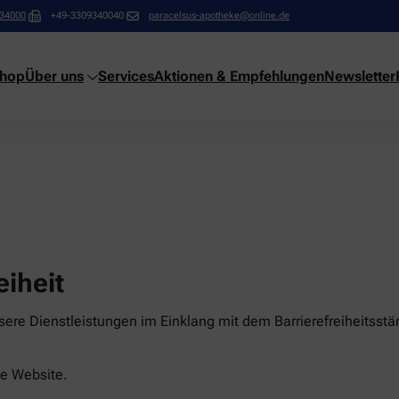
34000
+49-3309340040
paracelsus-apotheke@online.de
shop
Über uns
Services
Aktionen & Empfehlungen
Newsletter
eiheit
ere Dienstleistungen im Einklang mit dem Barrierefreiheitsstä
ese Website.