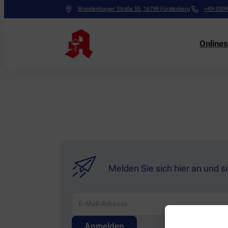
Brandenburger Straße 55
,
16798
Fürstenberg
+49-3309
Online
Melden Sie sich hier an und s