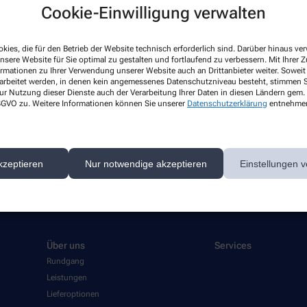
Cookie-Einwilligung verwalten
el
kies, die für den Betrieb der Website technisch erforderlich sind. Darüber hinaus v
 News-Service abonnieren, der von der Alliance Healthcare Deutschland GmbH (AHD
nsere Website für Sie optimal zu gestalten und fortlaufend zu verbessern. Mit Ihrer
ormationen zu Ihrer Verwendung unserer Website auch an Drittanbieter weiter. Soweit
rarbeitet. AHD setzt für den Versand und die Analyse des Newsletters den Dienstleis
rarbeitet werden, in denen kein angemessenes Datenschutzniveau besteht, stimmen Si
nk in jedem Newsletter). Die sonstigen Kontaktmöglichkeiten dafür und weitere Anga
ur Nutzung dieser Dienste auch der Verarbeitung Ihrer Daten in diesen Ländern gem. 
 DSGVO zu. Weitere Informationen können Sie unserer
Datenschutzerklärung
entnehme
1.12.2026. Mindestbestellwert: 50,00 €. Gültig auf das gesamte Sortiment, ausgesch
kzeptieren
Nur notwendige akzeptieren
Einstellungen v
Über uns
Services
Rundgang
Leistungen
Lieferoptionen