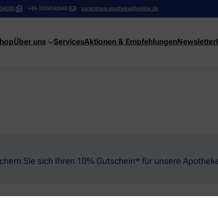
34000
+49-3309340040
paracelsus-apotheke@online.de
shop
Über uns
Services
Aktionen & Empfehlungen
Newsletter
ichern Sie sich Ihren 10% Gutschein* für unsere Apothek